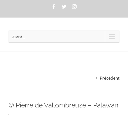
Passer
Facebook
Twitter
Instagram
au
contenu
Aller à...
Précédent
© Pierre de Vallombreuse – Palawan