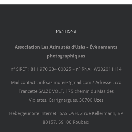
MENTIONS
Association Les Azimutés d’Uzès – Évènements
photographiques
n° SIRET : 811 970 334 00025 – n° RNA : W302011114
Mail contact : info.azimutes@gmail.com / Adresse : c/o
Francette SALZE VOLT, 175 chemin du Mas des
Violettes, Carrignargues, 30700 Uzès
Hébergeur Site internet : SAS OVH, 2 rue Kellermann, BP
80157, 59100 Roubaix