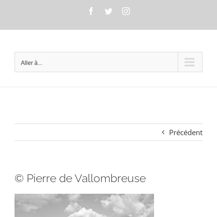
Passer
Facebook
Twitter
Instagram
au
contenu
Aller à...
Précédent
© Pierre de Vallombreuse