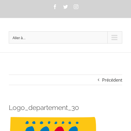
Passer
Facebook
Twitter
Instagram
au
contenu
Aller à...
Précédent
Logo_departement_30