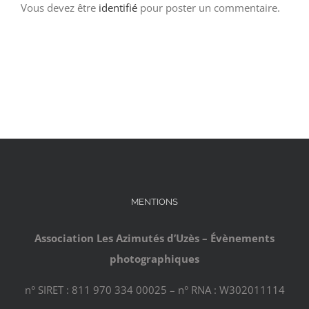
Vous devez être
identifié
pour poster un commentaire.
MENTIONS
Association Les Azimutés d’Uzès – Évènements
photographiques
n° SIRET : 811 970 334 00025 – n° RNA : W302011114