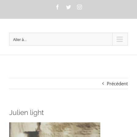
Passer
Facebook
Twitter
Instagram
au
contenu
Aller à...
Précédent
Julien light