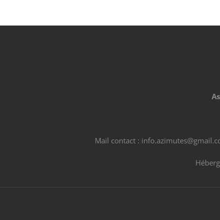
As
Mail contact : info.azimutes@gmail.
Héberg