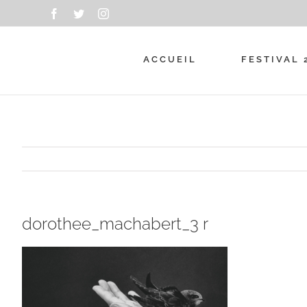
Passer
Facebook
Twitter
Instagram
au
contenu
ACCUEIL
FESTIVAL 
dorothee_machabert_3 r