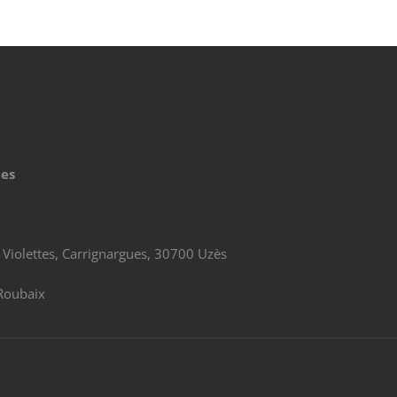
ues
Violettes, Carrignargues, 30700 Uzès
Roubaix