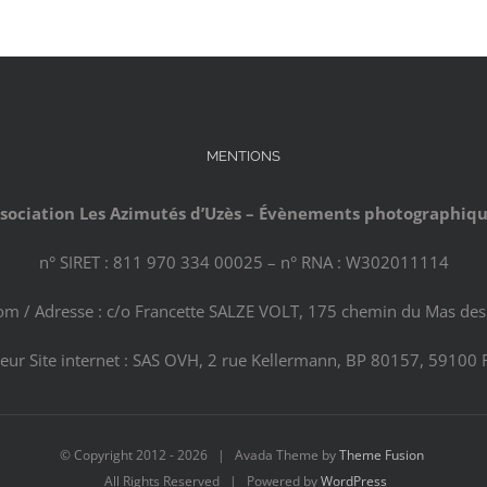
MENTIONS
sociation Les Azimutés d’Uzès – Évènements photographiq
n° SIRET : 811 970 334 00025 – n° RNA : W302011114
com / Adresse : c/o Francette SALZE VOLT, 175 chemin du Mas des 
eur Site internet : SAS OVH, 2 rue Kellermann, BP 80157, 59100 
© Copyright 2012 -
2026 | Avada Theme by
Theme Fusion
All Rights Reserved | Powered by
WordPress