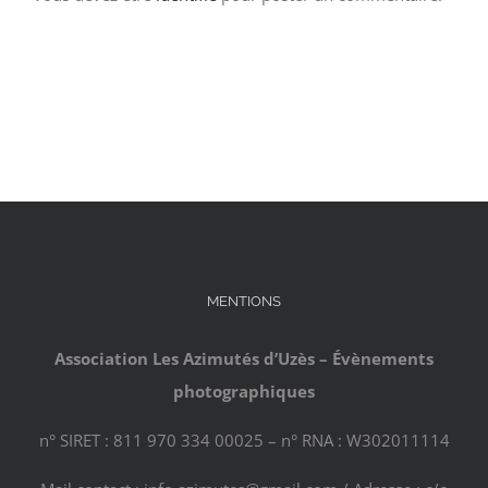
MENTIONS
Association Les Azimutés d’Uzès – Évènements
photographiques
n° SIRET : 811 970 334 00025 – n° RNA : W302011114