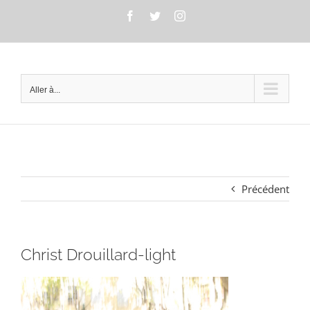
Passer
Facebook
Twitter
Instagram
au
contenu
Aller à...
Précédent
Christ Drouillard-light