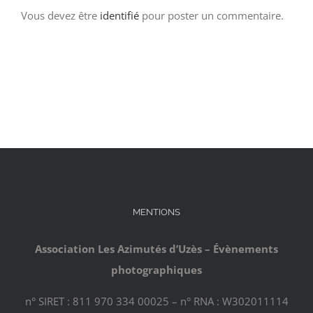
Vous devez être
identifié
pour poster un commentaire.
MENTIONS
Association Les Azimutés d’Uzès – Évènements
photographiques
n° SIRET : 811 970 334 00025 – n° RNA : W302011114