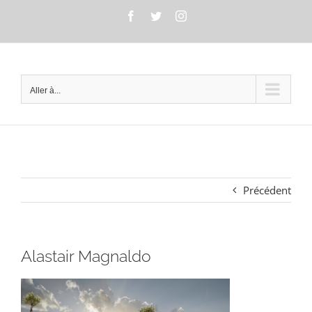
Passer
Facebook
Twitter
Instagram
au
contenu
Aller à...
Précédent
Alastair Magnaldo