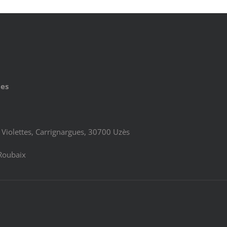
ues
Violettes, Carrignargues, 30700 Uzès
Roubaix