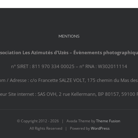
MENTIONS
sociation Les Azimutés d’Uzès – Évènements photographiq
n° SIRET : 811 970 334 00025 – n° RNA : W302011114
com / Adresse : c/o Francette SALZE VOLT, 175 chemin du Mas des 
eur Site internet : SAS OVH, 2 rue Kellermann, BP 80157, 59100 
© Copyright 2012 -
2026 | Avada Theme by
Theme Fusion
All Rights Reserved | Powered by
WordPress