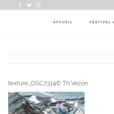
Passer
Facebook
Twitter
Instagram
au
contenu
ACCUEIL
FESTIVAL 
texture_DSC7314© Th Vezon