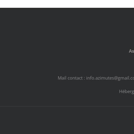
As
Mail contact : info.azimutes@gmail.
Héberg