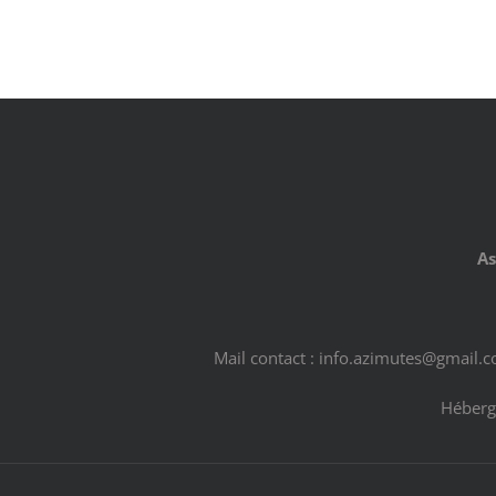
As
Mail contact : info.azimutes@gmail.
Héberg