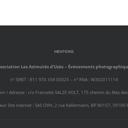
MENTIONS
sociation Les Azimutés d’Uzès – Évènements photographiq
n° SIRET : 811 970 334 00025 – n° RNA : W302011114
com / Adresse : c/o Francette SALZE VOLT, 175 chemin du Mas des 
eur Site internet : SAS OVH, 2 rue Kellermann, BP 80157, 59100 