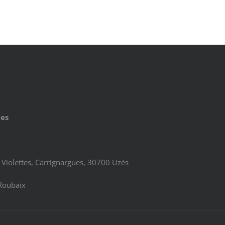
ues
Violettes, Carrignargues, 30700 Uzès
Roubaix