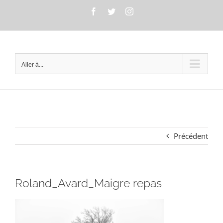
Passer
Facebook
Twitter
Instagram
au
contenu
Aller à...
Précédent
Roland_Avard_Maigre repas