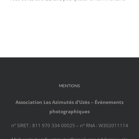
MENTIONS
Association Les Azimutés d’Uzès – Évènements
photographiques
n° SIRET : 811 970 334 00025 – n° RNA : W302011114