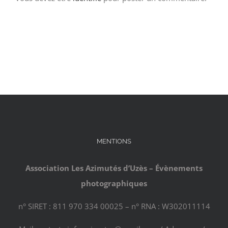
MENTIONS
Association Les Azimutés d’Uzès – Évènements
photographiques
n° SIRET : 811 970 334 00025 – n° RNA : W302011114