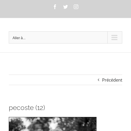
Passer
Facebook
Twitter
Instagram
au
contenu
Aller à...
Précédent
pecoste (12)