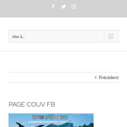
Passer
Facebook
Twitter
Instagram
au
contenu
Aller à...
Précédent
PAGE COUV FB