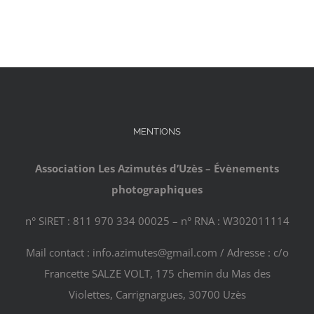
MENTIONS
Association Les Azimutés d’Uzès – Évènements
photographiques
n° SIRET : 811 970 334 00025 – n° RNA : W302011114
Mail contact : info.azimutes@gmail.com / Adresse : c/o
Francette SALZE VOLT, 175 chemin du Mas des
Violettes, Carrignargues, 30700 Uzès