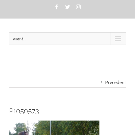
Passer
Facebook
Twitter
Instagram
au
contenu
Aller à...
Précédent
P1050573