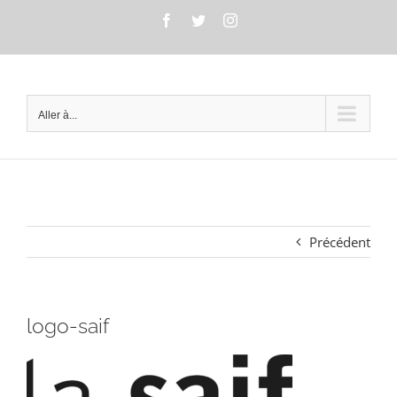
Passer
Facebook
Twitter
Instagram
au
contenu
Aller à...
Précédent
logo-saif