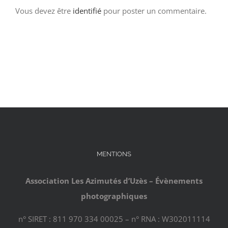
Vous devez être
identifié
pour poster un commentaire.
MENTIONS
Association Les Azimutés d’Uzès – Évènements
photographiques
n° SIRET : 811 970 334 00025 – n° RNA : W302011114