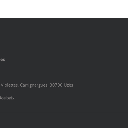
ues
Violettes, Carrignargues, 30700 Uzès
Roubaix