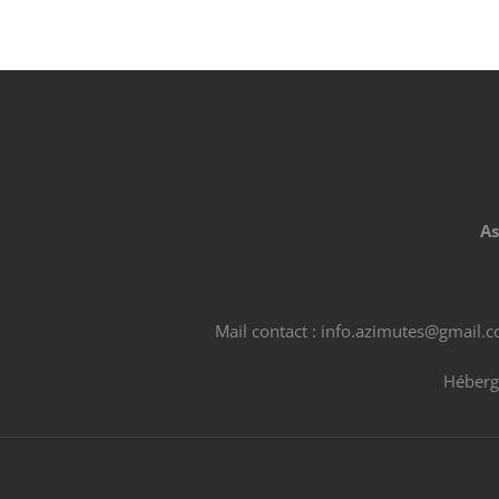
As
Mail contact : info.azimutes@gmail.
Héberg