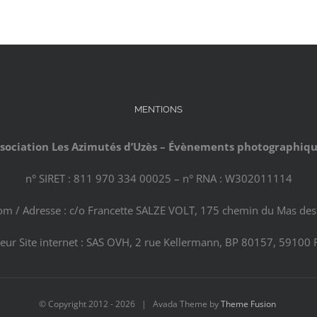
MENTIONS
sociation Les Azimutés d’Uzès – Évènements photographiq
n° SIRET : 811 970 334 00025 – n° RNA : W302011114
com / Adresse : c/o Francette SALZE VOLT, 175 chemin du Mas des 
eur Site internet : SAS OVH, 2 rue Kellermann, BP 80157, 59100 
© Copyright 2012 -
2026 | Avada Theme by
Theme Fusion