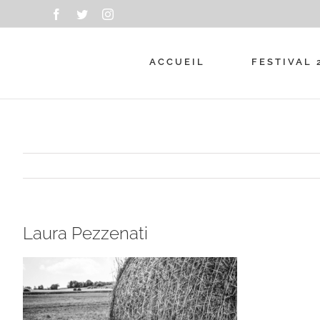
Passer
Facebook
Twitter
Instagram
au
contenu
ACCUEIL
FESTIVAL 
Laura Pezzenati