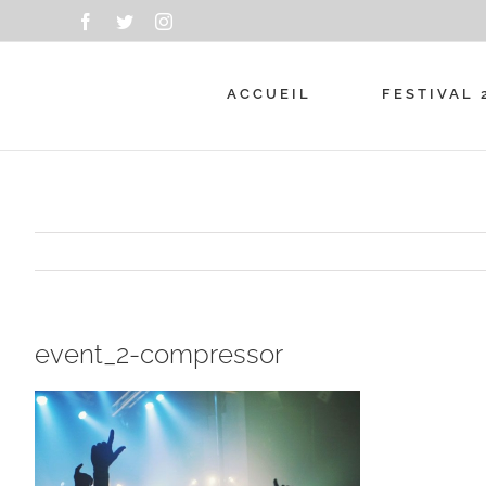
Passer
Facebook
Twitter
Instagram
au
contenu
ACCUEIL
FESTIVAL 
event_2-compressor