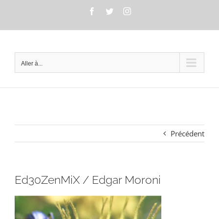
Passer
Facebook
Twitter
Instagram
au
contenu
Aller à...
Précédent
Ed30ZenMiX / Edgar Moroni