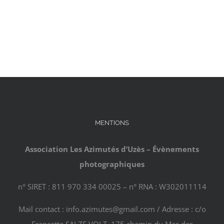
MENTIONS
Association Les Azimutés d’Uzès – Évènements
photographiques
n° SIRET : 811 970 334 00025 – n° RNA : W302011114
Mail contact : info.azimutes@gmail.com / Adresse : c/o
Francette SALZE VOLT, 175 chemin du Mas des