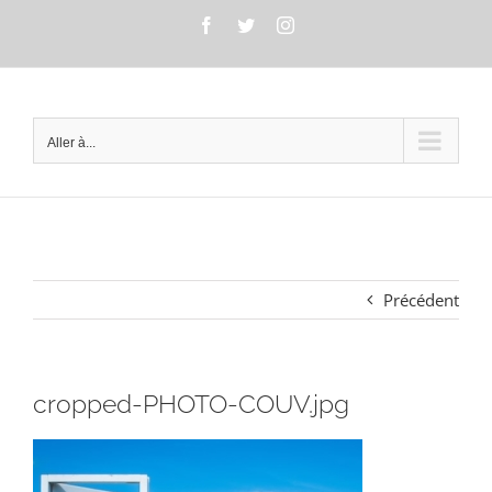
Passer
Facebook
Twitter
Instagram
au
contenu
Aller à...
Précédent
cropped-PHOTO-COUV.jpg