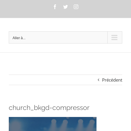
Passer
Facebook
Twitter
Instagram
au
contenu
Aller à...
Précédent
church_bkgd-compressor