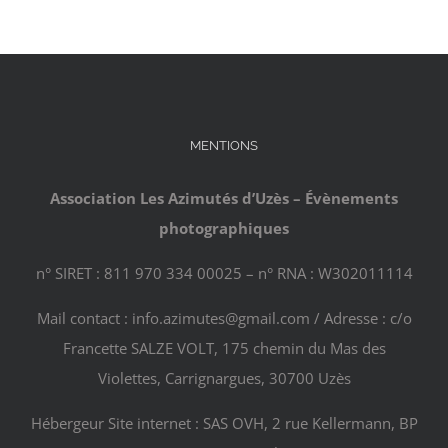
MENTIONS
Association Les Azimutés d’Uzès – Évènements
photographiques
n° SIRET : 811 970 334 00025 – n° RNA : W302011114
Mail contact : info.azimutes@gmail.com / Adresse : c/o
Francette SALZE VOLT, 175 chemin du Mas des
Violettes, Carrignargues, 30700 Uzès
Hébergeur Site internet : SAS OVH, 2 rue Kellermann, BP