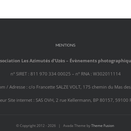
MENTIONS
sociation Les Azimutés d’Uzès – Évènements photographiq
n° SIRET : 811 970 334 00025 – n° RNA : W302011114
com / Adresse : c/o Francette SALZE VOLT, 175 chemin du Mas des 
eur Site internet : SAS OVH, 2 rue Kellermann, BP 80157, 59100 
© Copyright 2012 -
2026 | Avada Theme by
Theme Fusion