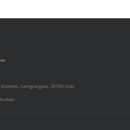
ues
Violettes, Carrignargues, 30700 Uzès
Roubaix