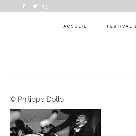
Passer
Facebook
Twitter
Instagram
au
contenu
ACCUEIL
FESTIVAL 
© Philippe Dollo