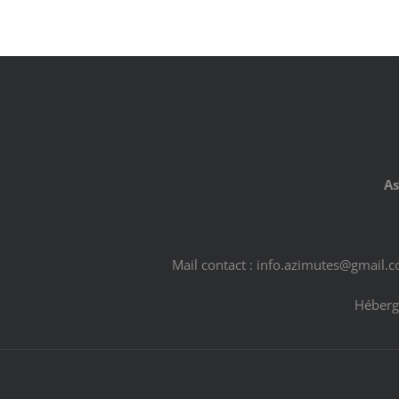
As
Mail contact : info.azimutes@gmail.
Héberg