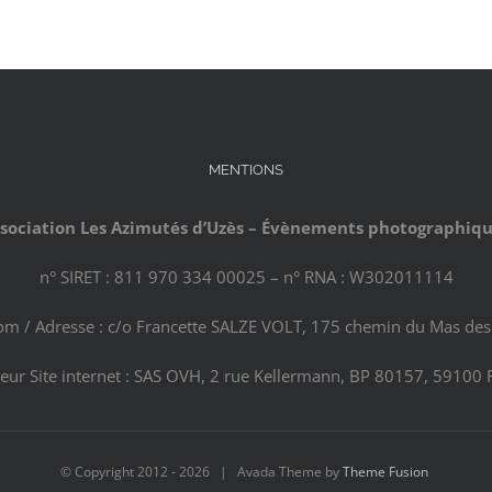
MENTIONS
sociation Les Azimutés d’Uzès – Évènements photographiq
n° SIRET : 811 970 334 00025 – n° RNA : W302011114
com / Adresse : c/o Francette SALZE VOLT, 175 chemin du Mas des 
eur Site internet : SAS OVH, 2 rue Kellermann, BP 80157, 59100 
© Copyright 2012 -
2026 | Avada Theme by
Theme Fusion