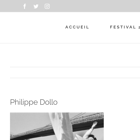
Passer
Facebook
Twitter
Instagram
au
contenu
ACCUEIL
FESTIVAL 
Philippe Dollo