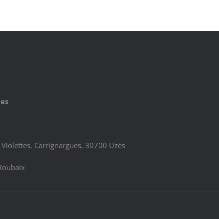
ues
Violettes, Carrignargues, 30700 Uzès
Roubaix