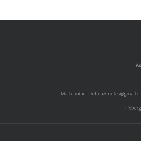
As
Mail contact : info.azimutes@gmail.
Héberg