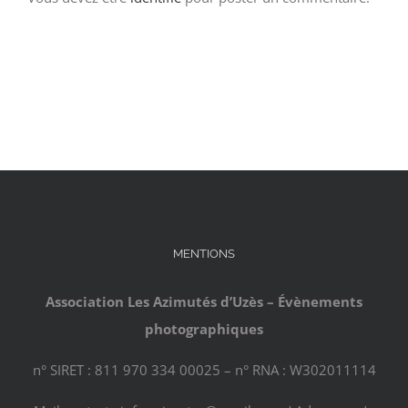
MENTIONS
Association Les Azimutés d’Uzès – Évènements
photographiques
n° SIRET : 811 970 334 00025 – n° RNA : W302011114