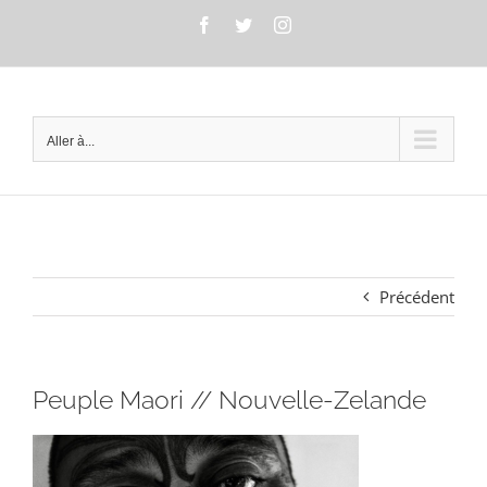
Passer
Facebook
Twitter
Instagram
au
contenu
Aller à...
Précédent
Peuple Maori // Nouvelle-Zelande