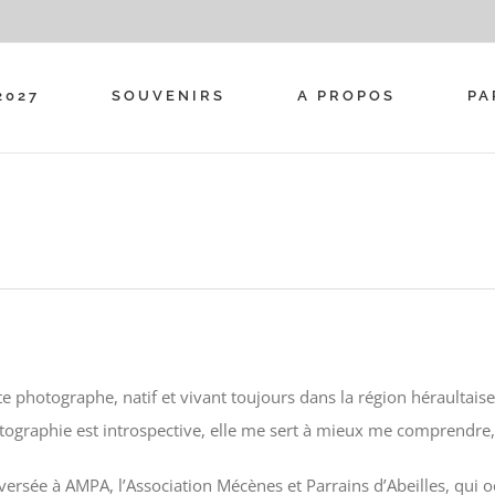
2027
SOUVENIRS
A PROPOS
PA
ste photographe, natif et vivant toujours dans la région héraultai
otographie est introspective, elle me sert à mieux me comprendre
versée à AMPA, l’Association Mécènes et Parrains d’Abeilles, qui oe