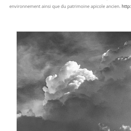
environnement ainsi que du patrimoine apicole ancien.
http