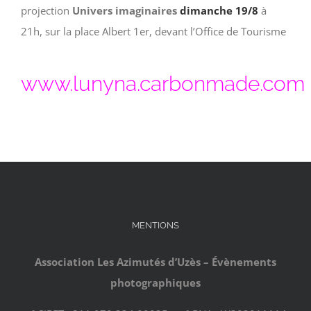
projection
Univers imaginaires
dimanche 19/8
à
21h, sur la place Albert 1er, devant l’Office de Tourisme
www.lunyna.carbonmade.com
MENTIONS
Association Les Azimutés d’Uzès – Évènements
photographiques