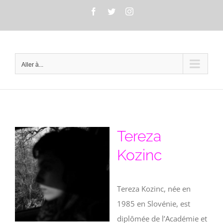
Passer
Facebook
Twitter
Instagram
au
contenu
Aller à...
Tereza
Kozinc
Tereza Kozinc, née en
1985 en Slovénie, est
diplômée de l’Académie et