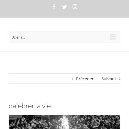
Passer
Facebook
Twitter
Instagram
au
contenu
Aller à...
Précédent
Suivant
célébrer la vie