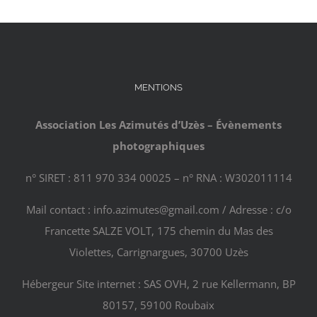
MENTIONS
Association Les Azimutés d’Uzès – Évènements
photographiques
n° SIRET : 811 970 334 00025 – n° RNA : W302011114
Mail contact : info.azimutes@gmail.com / Adresse : c/o
Francette SALZE VOLT, 175 chemin du Mas des
Violettes, Carrignargues, 30700 Uzès
Hébergeur Site internet : SAS OVH, 2 rue Kellermann, BP
80157, 59100 Roubaix