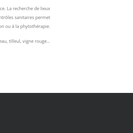
nce. La recherche de lieux
ntrôles sanitaires permet
ion ou à la phytothérapie.
au, tilleul, vigne rouge…