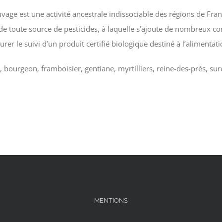
uvage est une activité ancestrale indissociable des régions de Fra
de toute source de pesticides, à laquelle s’ajoute de nombreux co
urer le suivi d’un produit certifié biologique destiné à l’alimentat
 bourgeon, framboisier, gentiane, myrtilliers, reine-des-prés, sure
MENTIONS