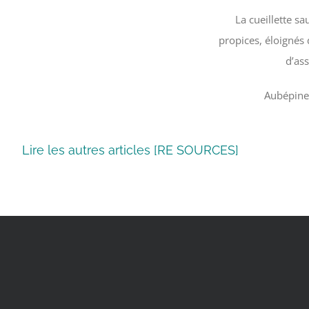
La cueillette sa
propices, éloignés 
d’ass
Aubépine,
Lire les autres articles [RE SOURCES]