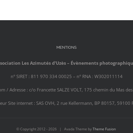
MENTIONS
sociation Les Azimutés d’Uzès – Évènements photographiq
n° SIRET : 811 970 334 00025 – n° RNA : W302011114
com / Adresse : c/o Francette SALZE VOLT, 175 chemin du Mas des 
eur Site internet : SAS OVH, 2 rue Kellermann, BP 80157, 59100 
© Copyright 2012 -
2026 | Avada Theme by
Theme Fusion