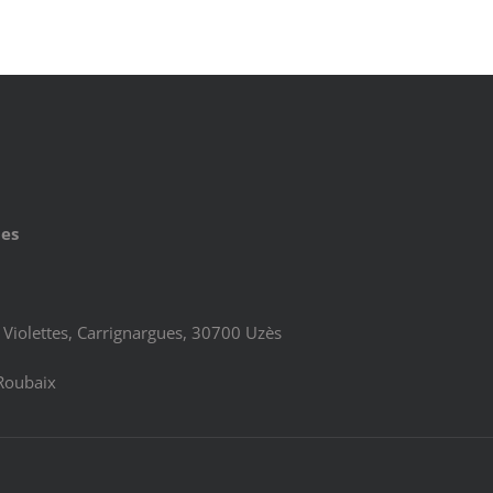
ues
Violettes, Carrignargues, 30700 Uzès
Roubaix