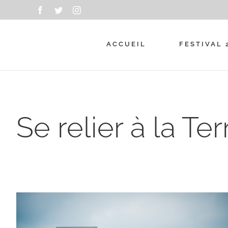
Passer
Facebook
Twitter
Instagram
au
contenu
ACCUEIL
FESTIVAL 
Se relier à la Ter