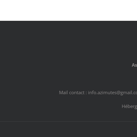
As
Mail contact : info.azimutes@gmail.
Héberg