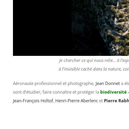
Je chercher ce qui nous relie… à l’e
à l’invisible caché dans la nature, c
Aéronaute professionnel et photographe,
Jean Donnet
a ét
sont d’étudier, faire connaître et protéger la
biodiversité
–
Jean-François Holtof
,
Henri-Pierre Aberlenc
et
Pierre Rabh