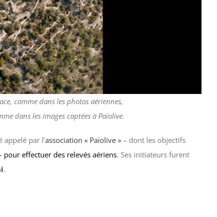
space, comme dans les photos aériennes,
omme dans les images captées à Païolive.
é appelé par l’
association « Païolive »
– dont les objectifs
 pour effectuer des relevés aériens
. Ses initiateurs furent
i
.