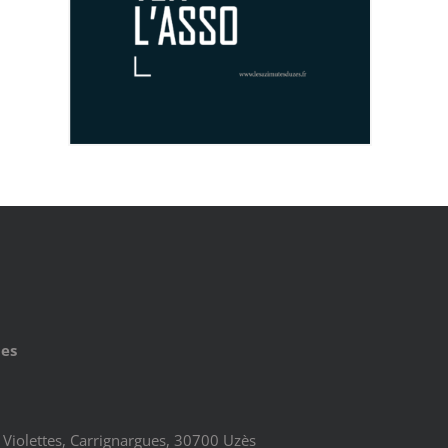
ues
Violettes, Carrignargues, 30700 Uzès