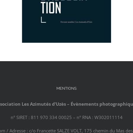
MENTIONS
sociation Les Azimutés d’Uzès – Évènements photographiq
n° SIRET : 811 970 334 00025 – n° RNA : W302011114
com / Adresse : c/o Francette SALZE VOLT, 175 chemin du Mas des 