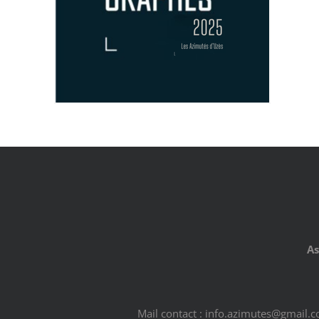
As
Mail contact : info.azimutes@gmail.